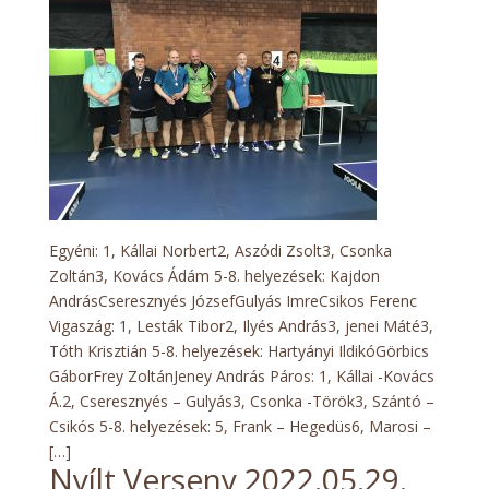
Kupa
–
Eredmények
2022.06.05.
￼
Egyéni: 1, Kállai Norbert2, Aszódi Zsolt3, Csonka
Zoltán3, Kovács Ádám 5-8. helyezések: Kajdon
AndrásCseresznyés JózsefGulyás ImreCsikos Ferenc
Vigaszág: 1, Lesták Tibor2, Ilyés András3, jenei Máté3,
Tóth Krisztián 5-8. helyezések: Hartyányi IldikóGörbics
GáborFrey ZoltánJeney András Páros: 1, Kállai -Kovács
Á.2, Cseresznyés – Gulyás3, Csonka -Török3, Szántó –
Csikós 5-8. helyezések: 5, Frank – Hegedüs6, Marosi –
[…]
Nyílt Verseny 2022.05.29.