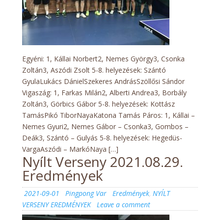
Egyéni: 1, Kállai Norbert2, Nemes György3, Csonka
Zoltán3, Aszódi Zsolt 5-8. helyezések: Szántó
GyulaLukács DánielSzekeres AndrásSzöllősi Sándor
Vigaszág: 1, Farkas Milán2, Alberti Andrea3, Borbály
Zoltán3, Görbics Gábor 5-8. helyezések: Kottász
TamásPikó TiborNayaKatona Tamás Páros: 1, Kállai –
Nemes Gyuri2, Nemes Gábor – Csonka3, Gombos –
Deák3, Szántó – Gulyás 5-8. helyezések: Hegedüs-
VargaAszódi – MarkóNaya […]
Nyílt Verseny 2021.08.29.
Eredmények
Posted
Author
Categories
2021-09-01
Pingpong Var
Eredmények
,
NYÍLT
on
on
VERSENY EREDMÉNYEK
Leave a comment
Nyílt