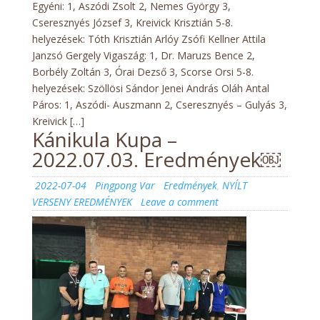
Egyéni: 1, Aszódi Zsolt 2, Nemes György 3,
Cseresznyés József 3, Kreivick Krisztián 5-8.
helyezések: Tóth Krisztián Arlóy Zsófi Kellner Attila
Janzsó Gergely Vigaszág: 1, Dr. Maruzs Bence 2,
Borbély Zoltán 3, Órai Dezső 3, Scorse Orsi 5-8.
helyezések: Szöllösi Sándor Jenei András Oláh Antal
Páros: 1, Aszódi- Auszmann 2, Cseresznyés – Gulyás 3,
Kreivick […]
Kánikula Kupa –
2022.07.03. Eredmények￼
Posted
Author
Categories
2022-07-04
Pingpong Var
Eredmények
,
NYÍLT
on
on
VERSENY EREDMÉNYEK
Leave a comment
Kánikula
Kupa
–
2022.07.03.
Eredmények
￼