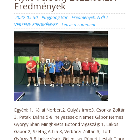
Eredmények
Posted
Author
Categories
2022-05-30
Pingpong Var
Eredmények
,
NYÍLT
on
on
VERSENY EREDMÉNYEK
Leave a comment
Nyílt
Verseny
2022.05.29.
Eredmények
Egyéni: 1, Kállai Norbert2, Gulyás Imre3, Csonka Zoltán
3, Pataki Diána 5-8. helyezések: Nemes Gábor Nemes
György Shan MinghRiets Botond Vigaszág: 1, Lakos
Gábor 2, Szétag Attila 3, Verbőczi Zoltán 3, Tóth
György 5-8. helyezések: Gelencsér Róbert Lesták Tibor