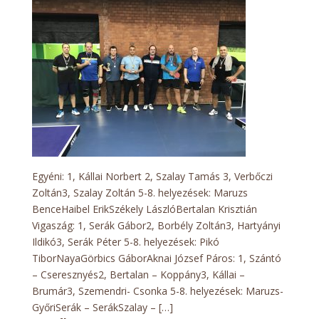
verseny
2021.10.10.
Eredmények
Egyéni: 1, Kállai Norbert 2, Szalay Tamás 3, Verbőczi
Zoltán3, Szalay Zoltán 5-8. helyezések: Maruzs
BenceHaibel ErikSzékely LászlóBertalan Krisztián
Vigaszág: 1, Serák Gábor2, Borbély Zoltán3, Hartyányi
Ildikó3, Serák Péter 5-8. helyezések: Pikó
TiborNayaGörbics GáborAknai József Páros: 1, Szántó
– Cseresznyés2, Bertalan – Koppány3, Kállai –
Brumár3, Szemendri- Csonka 5-8. helyezések: Maruzs-
GyőriSerák – SerákSzalay – […]