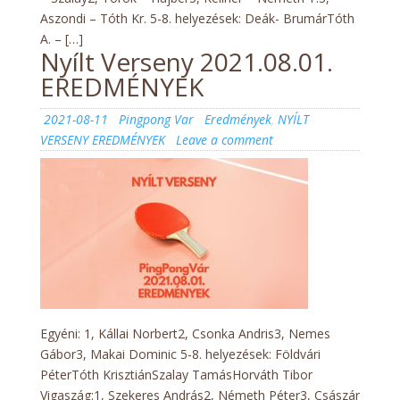
Aszondi – Tóth Kr. 5-8. helyezések: Deák- BrumárTóth
A. – […]
Nyílt Verseny 2021.08.01.
EREDMÉNYEK
Posted
Author
Categories
2021-08-11
Pingpong Var
Eredmények
,
NYÍLT
on
on
VERSENY EREDMÉNYEK
Leave a comment
Nyílt
Verseny
2021.08.01.
EREDMÉNYEK
Egyéni: 1, Kállai Norbert2, Csonka Andris3, Nemes
Gábor3, Makai Dominic 5-8. helyezések: Földvári
PéterTóth KrisztiánSzalay TamásHorváth Tibor
Vigaszág:1, Szekeres András2, Németh Péter3, Császár