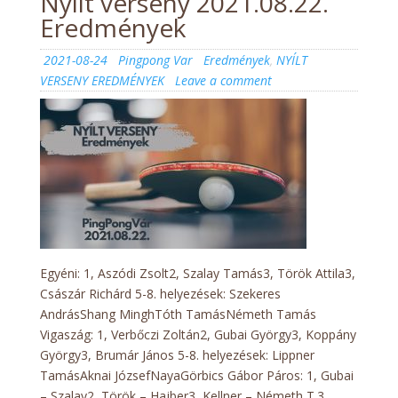
Nyílt verseny 2021.08.22.
Eredmények
Posted
Author
Categories
2021-08-24
Pingpong Var
Eredmények
,
NYÍLT
on
on
VERSENY EREDMÉNYEK
Leave a comment
Nyílt
verseny
2021.08.22.
Eredmények
Egyéni: 1, Aszódi Zsolt2, Szalay Tamás3, Török Attila3,
Császár Richárd 5-8. helyezések: Szekeres
AndrásShang MinghTóth TamásNémeth Tamás
Vigaszág: 1, Verbőczi Zoltán2, Gubai György3, Koppány
György3, Brumár János 5-8. helyezések: Lippner
TamásAknai JózsefNayaGörbics Gábor Páros: 1, Gubai
– Szalay2, Török – Hajber3, Kellner – Németh T.3,