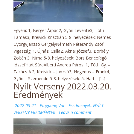
Egyéni: 1, Berger Árpád2, Győri Levente3, Tóth
Tamás3, Kreivick Krisztián 5-8. helyezések: Nemes
GyörgyJanzsó GergelyNémeth PéterArlóy Zsófi
Vigaszág: 1, Újházi Csilla2, Aknai József3, Borbély
Zoltán 3, Nima 5-8. helyezések: Bors BenceRigó
JózsefHart SáraAlberti Andrea Páros: 1, Tóth Gy. –
Takács A.2, Kreivick – Janzsó3, Hegedüs – Frank4,
Győri – Szemendri 5-8. helyezések: 5, Hart – […]
Nyílt Verseny 2022.03.20.
Eredmények
Posted
Author
Categories
2022-03-21
Pingpong Var
Eredmények
,
NYÍLT
on
on
VERSENY EREDMÉNYEK
Leave a comment
Nyílt
Verseny
2022.03.20.