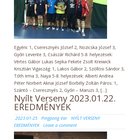
Egyéni: 1, Cseresznyés József 2, Nozicska József 3,
Győri Levente 3, Császár Richárd 5-8. helyezések:
Vértes Gábor Lukas Sepka Fekete Zsolt Kreiwick
Krisztián Vigaszág: 1, Lakos Gábor 2, Szöllösi Sándor 3,
Tóth Irma 3, Naya 5-8. helyezések: Alberti Andrea
Péter Norbert Aknai József Borbély Zoltán Páros: 1,
Szántó – Cseresznyés 2, Győri – Maruzs 3, […]
Nyílt Verseny 2023.01.22.
EREDMÉNYEK
Posted
Author
Categories
2023-01-25
Pingpong Var
NYÍLT VERSENY
on
on
EREDMÉNYEK
Leave a comment
Nyílt