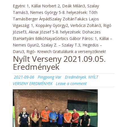
Egyéni: 1, Kállai Norbert 2, Deák Milán3, Szalay
Tamás3, Nemes György 5-8. helyezések: Tóth
TamásBerger ÁrpádSzalay ZoltánTakács Lajos
Vigaszág: 1, Koppány György2, Verbőczi Zoltán3, Rigó
József3, Aknai József 5-8. helyezések: Dohaczes
EtaHartyáni IldikóNayaGörbics Gábor Páros: 1, Kállai –
Nemes Gyuri2, Szalay Z. – Szalay T.3, Hegedüs –
Daru3, Rigó- Krewich Gratulálunk a versenyzőknek!
Nyílt Verseny 2021.09.05.
Eredmények
Posted
Author
Categories
2021-09-06
Pingpong Var
Eredmények
,
NYÍLT
on
on
VERSENY EREDMÉNYEK
Leave a comment
Nyílt
Verseny
2021.09.05.
Eredmények