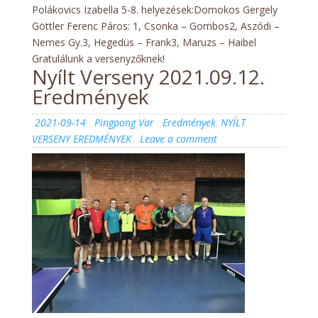
Polákovics Izabella 5-8. helyezések:Domokos Gergely
Göttler Ferenc Páros: 1, Csonka – Gombos2, Aszódi –
Nemes Gy.3, Hegedüs – Frank3, Maruzs – Haibel
Gratulálunk a versenyzőknek!
Nyílt Verseny 2021.09.12.
Eredmények
Posted
Author
Categories
2021-09-14
Pingpong Var
Eredmények
,
NYÍLT
on
on
VERSENY EREDMÉNYEK
Leave a comment
Nyílt
Verseny
2021.09.12.
Eredmények