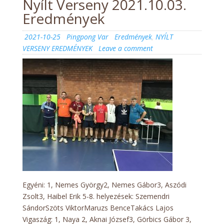
Nyílt Verseny 2021.10.03.
Eredmények
Posted
Author
Categories
2021-10-25
Pingpong Var
Eredmények
,
NYÍLT
on
on
VERSENY EREDMÉNYEK
Leave a comment
Nyílt
Verseny
2021.10.03.
Eredmények
Egyéni: 1, Nemes György2, Nemes Gábor3, Aszódi
Zsolt3, Haibel Erik 5-8. helyezések: Szemendri
SándorSzöts ViktorMaruzs BenceTakács Lajos
Vigaszág: 1, Naya 2, Aknai József3, Görbics Gábor 3,