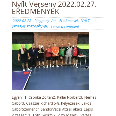
Nyílt Verseny 2022.02.27.
EREDMÉNYEK
Posted
Author
Categories
2022-02-28
Pingpong Var
Eredmények
,
NYÍLT
on
on
VERSENY EREDMÉNYEK
Leave a comment
Nyílt
Verseny
2022.02.27.
EREDMÉNYEK
Egyéni: 1, Csonka Zoltán2, Kállai Norbert3, Nemes
Gábor3, Császár Richárd 5-8. helyezések: Lakos
GáborSzemendri SándorVáczi AttilaTakács Lajos
Vigaszág: 1, Tóth György2, Rigó József3, Vértes