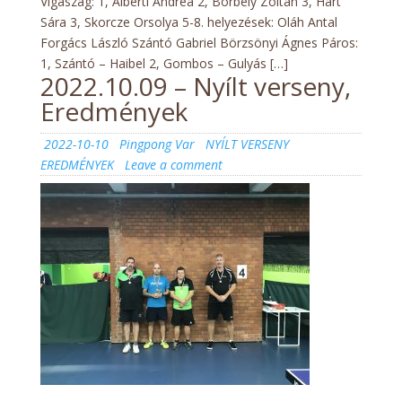
Vigaszág: 1, Alberti Andrea 2, Borbély Zoltán 3, Hart
Sára 3, Skorcze Orsolya 5-8. helyezések: Oláh Antal
Forgács László Szántó Gabriel Börzsönyi Ágnes Páros:
1, Szántó – Haibel 2, Gombos – Gulyás […]
2022.10.09 – Nyílt verseny,
Eredmények
Posted
Author
Categories
2022-10-10
Pingpong Var
NYÍLT VERSENY
on
on
EREDMÉNYEK
Leave a comment
2022.10.09
–
Nyílt
verseny,
Eredmények