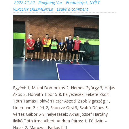
Posted
Author
Categories
2022-11-22
Pingpong Var
Eredmények
,
NYÍLT
on
on
VERSENY EREDMÉNYEK
Leave a comment
Nyílt
Verseny
2022.11.20.
Eredmények
Egyéni: 1, Makai Domonkos 2, Nemes György 3, Hajas
Ákos 3, Horváth Tibor 5-8. helyezések: Fekete Zsolt
Tóth Tamás Földvári Péter Aszodi Zsolt Vigaszág: 1,
Linemann Gellért 2, Skorcze Orsi 3, Szabó Dénes 3,
Vértes Gábor 5-8. helyezések: Aknai József Hartányi
Ildikó Tóth Irma Alberti Andrea Páros: 1, Földvári –
Hajas 2, Maruzs – Farkas […]