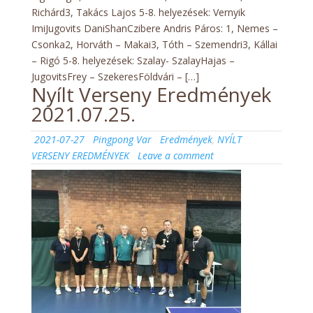
Richárd3, Takács Lajos 5-8. helyezések: Vernyik
ImiJugovits DaniShanCzibere Andris Páros: 1, Nemes –
Csonka2, Horváth – Makai3, Tóth – Szemendri3, Kállai
– Rigó 5-8. helyezések: Szalay- SzalayHajas –
JugovitsFrey – SzekeresFöldvári – […]
Nyílt Verseny Eredmények
2021.07.25.
Posted
Author
Categories
2021-07-27
Pingpong Var
Eredmények
,
NYÍLT
on
on
VERSENY EREDMÉNYEK
Leave a comment
Nyílt
Verseny
Eredmények
2021.07.25.