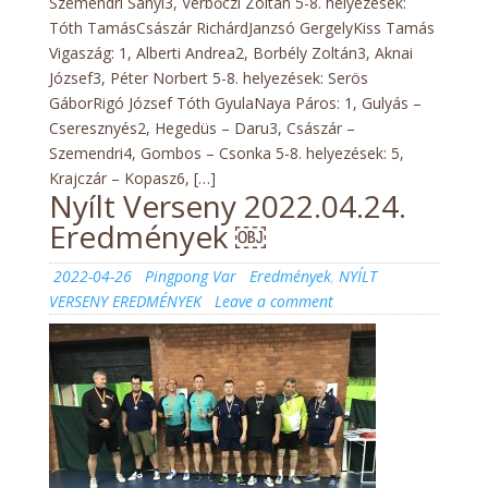
Szemendri Sanyi3, Verbőczi Zoltán 5-8. helyezések:
Tóth TamásCsászár RichárdJanzsó GergelyKiss Tamás
Vigaszág: 1, Alberti Andrea2, Borbély Zoltán3, Aknai
József3, Péter Norbert 5-8. helyezések: Serös
GáborRigó József Tóth GyulaNaya Páros: 1, Gulyás –
Cseresznyés2, Hegedüs – Daru3, Császár –
Szemendri4, Gombos – Csonka 5-8. helyezések: 5,
Krajczár – Kopasz6, […]
Nyílt Verseny 2022.04.24.
Eredmények ￼
Posted
Author
Categories
2022-04-26
Pingpong Var
Eredmények
,
NYÍLT
on
on
VERSENY EREDMÉNYEK
Leave a comment
Nyílt
Verseny
2022.04.24.
Eredmények
￼