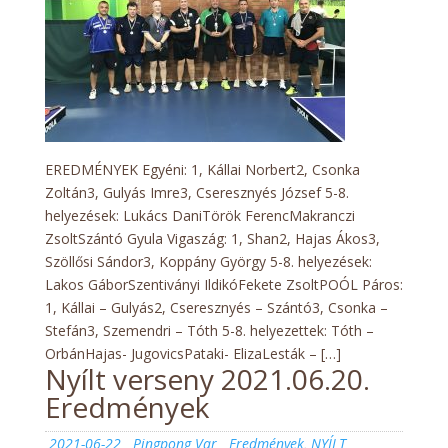
EREDMÉNYEK Egyéni: 1, Kállai Norbert2, Csonka
Zoltán3, Gulyás Imre3, Cseresznyés József 5-8.
helyezések: Lukács DaniTörök FerencMakranczi
ZsoltSzántó Gyula Vigaszág: 1, Shan2, Hajas Ákos3,
Szöllősi Sándor3, Koppány György 5-8. helyezések:
Lakos GáborSzentiványi IldikóFekete ZsoltPOÓL Páros:
1, Kállai – Gulyás2, Cseresznyés – Szántó3, Csonka –
Stefán3, Szemendri – Tóth 5-8. helyezettek: Tóth –
OrbánHajas- JugovicsPataki- ElizaLesták – […]
Nyílt verseny 2021.06.20.
Eredmények
Posted
Author
Categories
2021-06-22
Pingpong Var
Eredmények
,
NYÍLT