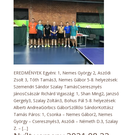
Verseny
2021.08.29.
Eredmények
EREDMÉNYEK Egyéni: 1, Nemes György 2, Aszódi
Zsolt 3, Tóth Tamás3, Nemes Gábor 5-8. helyezések:
Szemendri Sándor Szalay TamásCseresznyés
JánosCsászár Richárd Vigaszág: 1, Shan Ming2, Janzsó
Gergely3, Szalay Zoltán3, Bohus Pál 5-8. helyezések:
Alberti AndreaGörbics GáborSzőllősi SándorKottász
Tamás Páros: 1, Csonka – Nemes Gábor2, Nemes
György – Cseresznyés3, Aszódi – Németh D.3, Szalay
Z. – […]