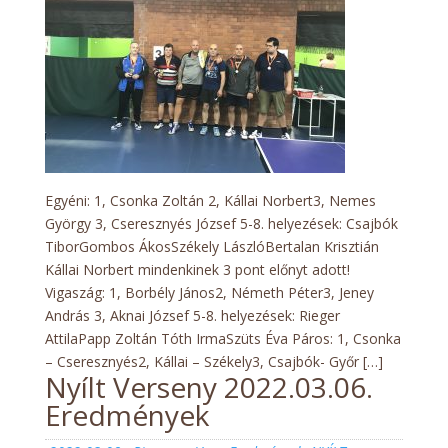
Eredmények
Egyéni: 1, Csonka Zoltán 2, Kállai Norbert3, Nemes
György 3, Cseresznyés József 5-8. helyezések: Csajbók
TiborGombos ÁkosSzékely LászlóBertalan Krisztián
Kállai Norbert mindenkinek 3 pont előnyt adott!
Vigaszág: 1, Borbély János2, Németh Péter3, Jeney
András 3, Aknai József 5-8. helyezések: Rieger
AttilaPapp Zoltán Tóth IrmaSzüts Éva Páros: 1, Csonka
– Cseresznyés2, Kállai – Székely3, Csajbók- Győr […]
Nyílt Verseny 2022.03.06.
Eredmények