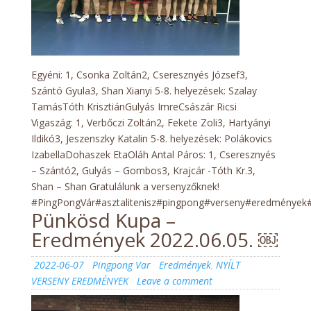
Egyéni: 1, Csonka Zoltán2, Cseresznyés József3,
Szántó Gyula3, Shan Xianyi 5-8. helyezések: Szalay
TamásTóth KrisztiánGulyás ImreCsászár Ricsi
Vigaszág: 1, Verbőczi Zoltán2, Fekete Zoli3, Hartyányi
Ildikó3, Jeszenszky Katalin 5-8. helyezések: Polákovics
IzabellaDohaszek EtaOláh Antal Páros: 1, Cseresznyés
– Szántó2, Gulyás – Gombos3, Krajcár -Tóth Kr.3,
Shan – Shan Gratulálunk a versenyzőknek!
#PingPongVár#asztalitenisz#pingpong#verseny#eredmények#
Pünkösd Kupa –
Eredmények 2022.06.05. ￼
Posted
Author
Categories
2022-06-07
Pingpong Var
Eredmények
,
NYÍLT
on
on
VERSENY EREDMÉNYEK
Leave a comment
Pünkösd