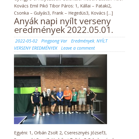
Kovács Emil Pikó Tibor Páros: 1, Kállai – Pataki2,
Csonka – Gulyás3, Frank – Hegedüs3, Kovács […]
Anyák napi nyílt verseny
eredmények 2022.05.01.
Posted
Author
Categories
2022-05-02
Pingpong Var
Eredmények
,
NYÍLT
on
on
VERSENY EREDMÉNYEK
Leave a comment
Anyák
napi
nyílt
verseny
eredmények
2022.05.01.
Egyéni: 1, Orbán Zsolt 2, Cseresznyés József3,