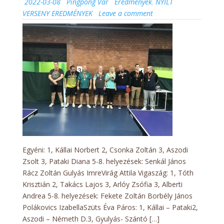
Posted
Author
Categories
2022-03-08
Pingpong Var
Eredmények
,
NYÍLT
on
on
VERSENY EREDMÉNYEK
Leave a comment
Nyílt
Verseny
2022.03.06.
Eredmények
Egyéni: 1, Kállai Norbert 2, Csonka Zoltán 3, Aszodi
Zsolt 3, Pataki Diana 5-8. helyezések: Senkál János
Rácz Zoltán Gulyás ImreVirág Attila Vigaszág: 1, Tóth
Krisztián 2, Takács Lajos 3, Arlóy Zsófia 3, Alberti
Andrea 5-8. helyezések: Fekete Zoltán Borbély János
Polákovics IzabellaSzüts Éva Páros: 1, Kállai – Pataki2,
Aszodi – Németh D.3, Gyulyás- Szántó […]