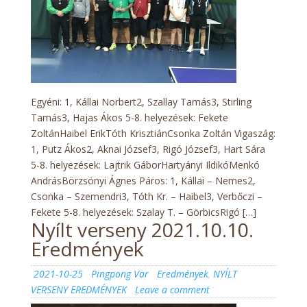
Egyéni: 1, Kállai Norbert2, Szallay Tamás3, Stirling
Tamás3, Hajas Ákos 5-8. helyezések: Fekete
ZoltánHaibel ErikTóth KrisztiánCsonka Zoltán Vigaszág:
1, Putz Ákos2, Aknai József3, Rigó József3, Hart Sára
5-8. helyezések: Lajtrik GáborHartyányi IldikóMenkó
AndrásBörzsönyi Ágnes Páros: 1, Kállai – Nemes2,
Csonka – Szemendri3, Tóth Kr. – Haibel3, Verbőczi –
Fekete 5-8. helyezések: Szalay T. – GörbicsRigó […]
Nyílt verseny 2021.10.10.
Eredmények
Posted
Author
Categories
2021-10-25
Pingpong Var
Eredmények
,
NYÍLT
on
on
VERSENY EREDMÉNYEK
Leave a comment
Nyílt