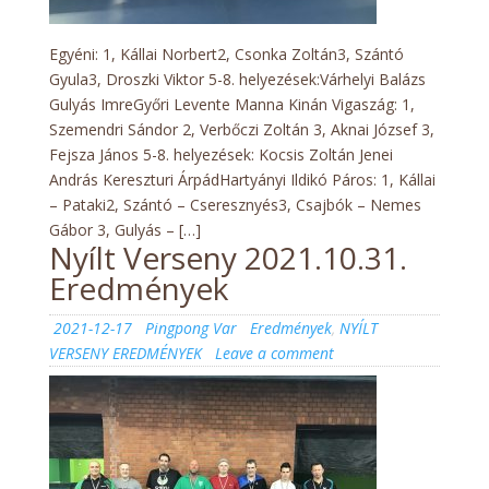
Egyéni: 1, Kállai Norbert2, Csonka Zoltán3, Szántó
Gyula3, Droszki Viktor 5-8. helyezések:Várhelyi Balázs
Gulyás ImreGyőri Levente Manna Kinán Vigaszág: 1,
Szemendri Sándor 2, Verbőczi Zoltán 3, Aknai József 3,
Fejsza János 5-8. helyezések: Kocsis Zoltán Jenei
András Kereszturi ÁrpádHartyányi Ildikó Páros: 1, Kállai
– Pataki2, Szántó – Cseresznyés3, Csajbók – Nemes
Gábor 3, Gulyás – […]
Nyílt Verseny 2021.10.31.
Eredmények
Posted
Author
Categories
2021-12-17
Pingpong Var
Eredmények
,
NYÍLT
on
on
VERSENY EREDMÉNYEK
Leave a comment
Nyílt
Verseny
2021.10.31.
Eredmények