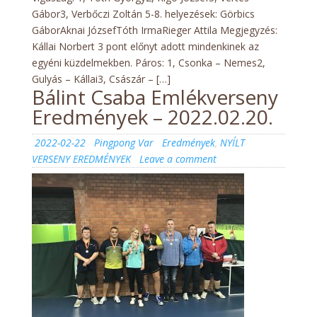
Gábor3, Verbőczi Zoltán 5-8. helyezések: Görbics
GáborAknai JózsefTóth IrmaRieger Attila Megjegyzés:
Kállai Norbert 3 pont előnyt adott mindenkinek az
egyéni küzdelmekben. Páros: 1, Csonka – Nemes2,
Gulyás – Kállai3, Császár – […]
Bálint Csaba Emlékverseny
Eredmények – 2022.02.20.
Posted
Author
Categories
2022-02-22
Pingpong Var
Eredmények
,
NYÍLT
on
on
VERSENY EREDMÉNYEK
Leave a comment
Bálint
Csaba
Emlékverseny
Eredmények
–
2022.02.20.