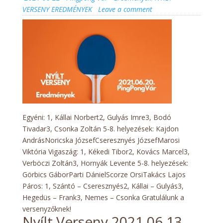
on
on
VERSENY EREDMÉNYEK
Leave a comment
Nyílt
verseny
2021.06.20.
Eredmények
Egyéni: 1, Kállai Norbert2, Gulyás Imre3, Bodó
Tivadar3, Csonka Zoltán 5-8. helyezések: Kajdon
AndrásNoricska JózsefCseresznyés JózsefMarosi
Viktória Vigaszág: 1, Kékedi Tibor2, Kovács Marcel3,
Verböczi Zoltán3, Hornyák Levente 5-8. helyezések:
Görbics GáborParti DánielScorze OrsiTakács Lajos
Páros: 1, Szántó – Cseresznyés2, Kállai – Gulyás3,
Hegedüs – Frank3, Nemes – Csonka Gratulálunk a
versenyzőknek!
Nyílt Verseny 2021.06.13.