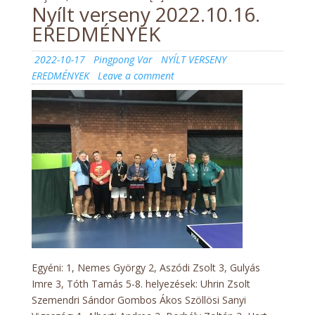
Nyílt verseny 2022.10.16.
EREDMÉNYEK
Posted
Author
Categories
2022-10-17
Pingpong Var
NYÍLT VERSENY
on
on
EREDMÉNYEK
Leave a comment
Nyílt
verseny
2022.10.16.
EREDMÉNYEK
Egyéni: 1, Nemes György 2, Aszódi Zsolt 3, Gulyás
Imre 3, Tóth Tamás 5-8. helyezések: Uhrin Zsolt
Szemendri Sándor Gombos Ákos Szöllösi Sanyi