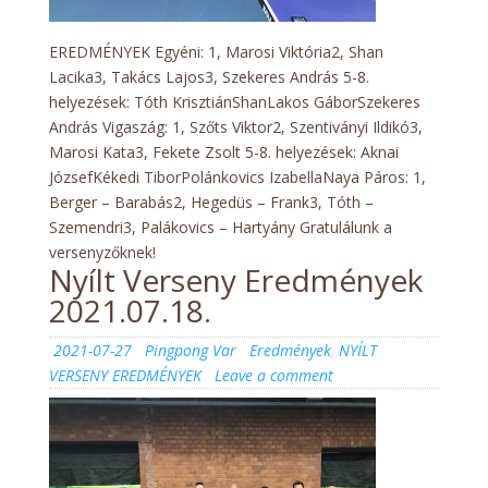
EREDMÉNYEK Egyéni: 1, Marosi Viktória2, Shan
Lacika3, Takács Lajos3, Szekeres András 5-8.
helyezések: Tóth KrisztiánShanLakos GáborSzekeres
András Vigaszág: 1, Szőts Viktor2, Szentiványi Ildikó3,
Marosi Kata3, Fekete Zsolt 5-8. helyezések: Aknai
JózsefKékedi TiborPolánkovics IzabellaNaya Páros: 1,
Berger – Barabás2, Hegedüs – Frank3, Tóth –
Szemendri3, Palákovics – Hartyány Gratulálunk a
versenyzőknek!
Nyílt Verseny Eredmények
2021.07.18.
Posted
Author
Categories
2021-07-27
Pingpong Var
Eredmények
,
NYÍLT
on
on
VERSENY EREDMÉNYEK
Leave a comment
Nyílt
Verseny
Eredmények
2021.07.18.