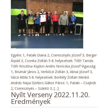
Verseny
2023.01.22.
EREDMÉNYEK
Egyéni: 1, Pataki Diana 2, Cseresznyés József 3, Berger
Árpád 3, Csonka Zoltán 5-8. helyezések: Tóth Tamás
Tóth Krisztina Kajdon Andris Noricska József Vigaszág:
1, Brumár János 2, Verbőczi Zoltán 3, Aknai József 3,
Váczi Attila 5-8. helyezések: Borbély Zoltán Menkó
András Naya Görbics Gábor Páros: 1, Pataki – Csajbók
2, Cseresznyés – Szántó 3, […]
Nyílt Verseny 2022.11.20.
Eredmények