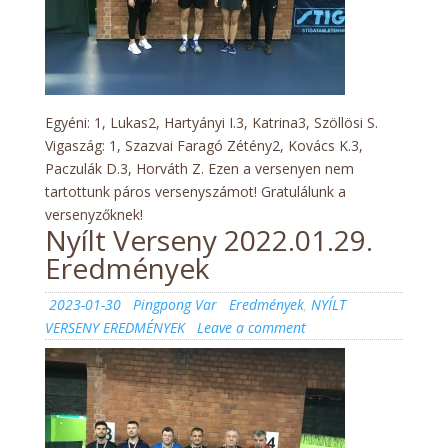
Egyéni: 1, Lukas2, Hartyányi I.3, Katrina3, Szöllösi S.
Vigaszág: 1, Szazvai Faragó Zétény2, Kovács K.3,
Paczulák D.3, Horváth Z. Ezen a versenyen nem
tartottunk páros versenyszámot! Gratulálunk a
versenyzőknek!
Nyílt Verseny 2022.01.29.
Eredmények
Posted
Author
Categories
2023-01-30
Pingpong Var
Eredmények
,
NYÍLT
on
on
VERSENY EREDMÉNYEK
Leave a comment
Nyílt
Verseny
2022.01.29.
Eredmények