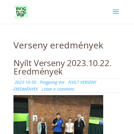
Verseny eredmények
Nyílt Verseny 2023.10.22.
Eredmények
Posted
Author
Categories
2023-10-30
Pingpong Var
NYÍLT VERSENY
on
on
EREDMÉNYEK
Leave a comment
Nyílt
Verseny
2023.10.22.
Eredmények