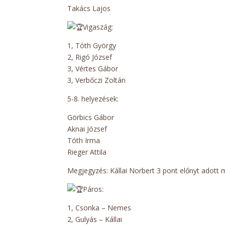
Takács Lajos
Vigaszág:
1, Tóth György
2, Rigó József
3, Vértes Gábor
3, Verbőczi Zoltán
5-8. helyezések:
Görbics Gábor
Aknai József
Tóth Irma
Rieger Attila
Megjegyzés: Kállai Norbert 3 pont előnyt adott
Páros:
1, Csonka – Nemes
2, Gulyás – Kállai