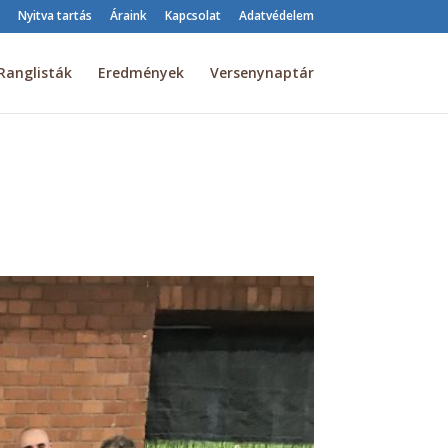
Nyitva tartás
Áraink
Kapcsolat
Adatvédelem
Ranglisták
Eredmények
Versenynaptár