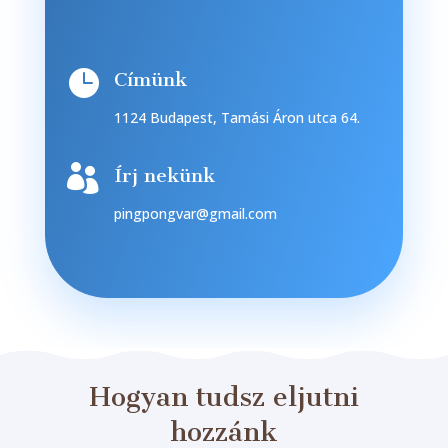

Címünk
1124 Budapest, Tamási Áron utca 64.

Írj nekünk
pingpongvar@gmail.com
Hogyan tudsz eljutni
hozzánk