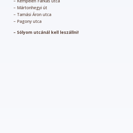
– Kempelen Farkas utca
– Mártonhegyi út
– Tamási Áron utca
– Pagony utca
– Sólyom utcánál kell leszállni!