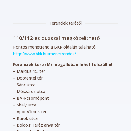
Ferenciek terétől
110/112
-es busszal megközelíthető
Pontos menetrend a BKK oldalán található:
http://www.bkk.hu/menetrendek/
Ferenciek tere (M) megállóban lehet felszállni!
– Március 15. tér
– Döbrentei tér
– Sánc utca
– Mészáros utca
– BAH-csomópont
– Sirály utca
– Apor Vilmos tér
– Bürök utca
– Boldog Teréz anya tér