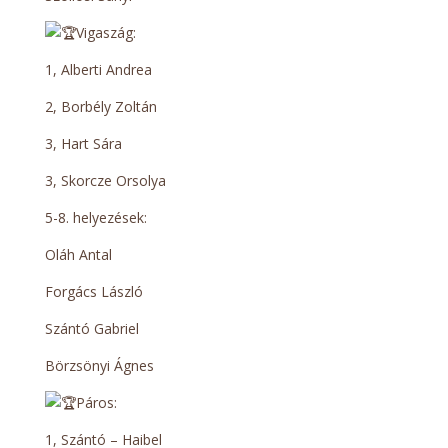
Vigaszág:
1, Alberti Andrea
2, Borbély Zoltán
3, Hart Sára
3, Skorcze Orsolya
5-8. helyezések:
Oláh Antal
Forgács László
Szántó Gabriel
Börzsönyi Ágnes
Páros:
1, Szántó – Haibel