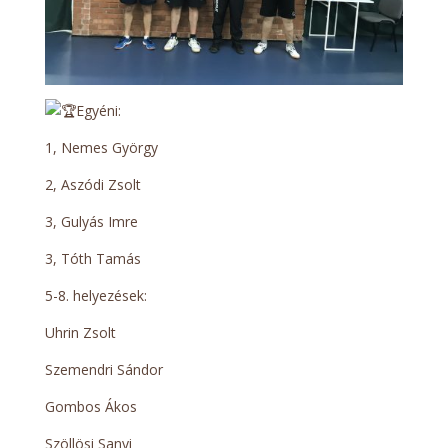
Egyéni:
1, Nemes György
2, Aszódi Zsolt
3, Gulyás Imre
3, Tóth Tamás
5-8. helyezések:
Uhrin Zsolt
Szemendri Sándor
Gombos Ákos
Szöllösi Sanyi