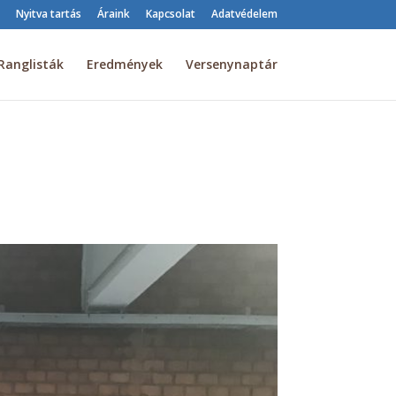
Nyitva tartás
Áraink
Kapcsolat
Adatvédelem
Ranglisták
Eredmények
Versenynaptár