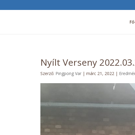
Fő
Nyílt Verseny 2022.0
Szerző:
Pingpong Var
|
márc 21, 2022
|
Eredmé