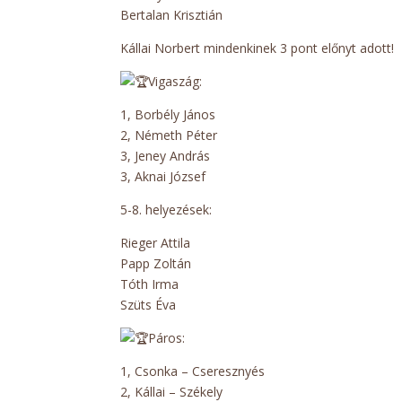
Bertalan Krisztián
Kállai Norbert mindenkinek 3 pont előnyt adott!
Vigaszág:
1, Borbély János
2, Németh Péter
3, Jeney András
3, Aknai József
5-8. helyezések:
Rieger Attila
Papp Zoltán
Tóth Irma
Szüts Éva
Páros:
1, Csonka – Cseresznyés
2, Kállai – Székely