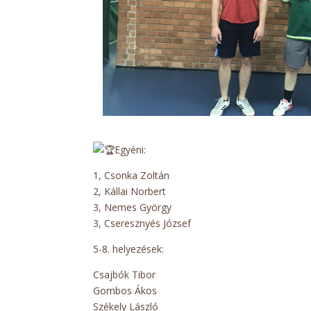
Egyéni:
1, Csonka Zoltán
2, Kállai Norbert
3, Nemes György
3, Cseresznyés József
5-8. helyezések:
Csajbók Tibor
Gombos Ákos
Székely László