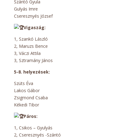
Szántó Gyula
Gulyás Imre
Cseresznyés József
Vigaszág:
1, Szankó László
2, Maruzs Bence
3, Váczi Attila
3, Sztramány János
5-8. helyezések:
Szüts Éva
Lakos Gábor
Zsigmond Csaba
Kékedi Tibor
Páros:
1, Csikos – Gyulyás
2, Cseresznyés -Szántó