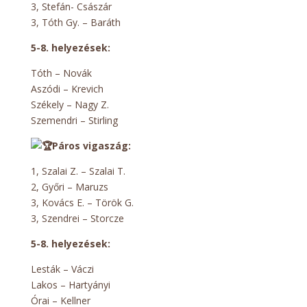
3, Stefán- Császár
3, Tóth Gy. – Baráth
5-8. helyezések:
Tóth – Novák
Aszódi – Krevich
Székely – Nagy Z.
Szemendri – Stirling
Páros vigaszág:
1, Szalai Z. – Szalai T.
2, Győri – Maruzs
3, Kovács E. – Török G.
3, Szendrei – Storcze
5-8. helyezések:
Lesták – Váczi
Lakos – Hartyányi
Órai – Kellner