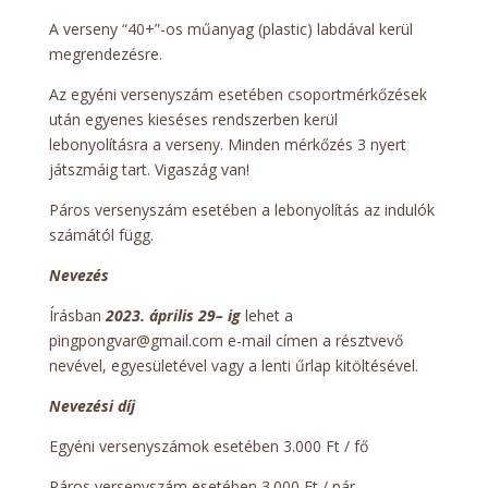
A verseny “40+”-os műanyag (plastic) labdával kerül
megrendezésre.
Az egyéni versenyszám esetében csoportmérkőzések
után egyenes kieséses rendszerben kerül
lebonyolításra a verseny. Minden mérkőzés 3 nyert
játszmáig tart. Vigaszág van!
Páros versenyszám esetében a lebonyolítás az indulók
számától függ.
Nevezés
Írásban
2023.
április
29
– ig
lehet a
pingpongvar@gmail.com e-mail címen a résztvevő
nevével, egyesületével vagy a lenti űrlap kitöltésével.
Nevezési díj
Egyéni versenyszámok esetében 3.000 Ft / fő
Páros versenyszám esetében 3.000 Ft / pár