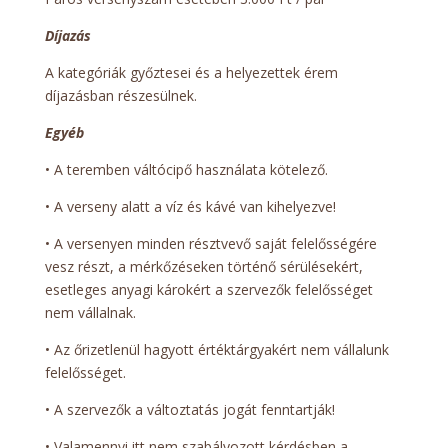
Díjazás
A kategóriák győztesei és a helyezettek érem
díjazásban részesülnek.
Egyéb
• A teremben váltócipő használata kötelező.
• A verseny alatt a víz és kávé van kihelyezve!
• A versenyen minden résztvevő saját felelősségére
vesz részt, a mérkőzéseken történő sérülésekért,
esetleges anyagi károkért a szervezők felelősséget
nem vállalnak.
• Az őrizetlenül hagyott értéktárgyakért nem vállalunk
felelősséget.
• A szervezők a változtatás jogát fenntartják!
• Valamennyi itt nem szabályozott kérdésben a