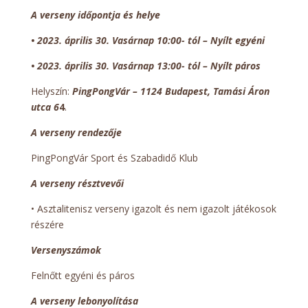
A verseny időpontja és helye
•
2023. április 30. Vasárnap 10:00- tól – Nyílt egyéni
•
2023.
április 30
. Vasárnap
13:00- tól – Nyílt páros
Helyszín:
PingPongVár – 1124 Budapest, Tamási Áron
utca 6
4
.
A verseny rendezője
PingPongVár Sport és Szabadidő Klub
A verseny résztvevői
• Asztalitenisz verseny igazolt és nem igazolt játékosok
részére
Versenyszámok
Felnőtt egyéni és páros
A verseny lebonyolítása