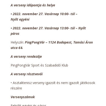
A verseny időpontja és helye
•
2022. november 27. Vasárnap 10:00- tól –
Nyílt egyéni
• 2022. november 27.
Vasárnap
13:00- tól – Nyílt
páros
Helyszín:
PingPongVár – 1124 Budapest, Tamási Áron
utca 6
4
.
A verseny rendezője
PingPongVár Sport és Szabadidő Klub
A verseny résztvevői
• Asztalitenisz verseny igazolt és nem igazolt játékosok
részére
Versenyszámok
Felnőtt egyéni és páros