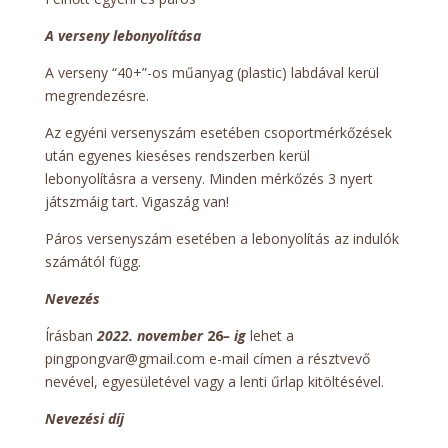
A verseny lebonyolítása
A verseny “40+”-os műanyag (plastic) labdával kerül
megrendezésre.
Az egyéni versenyszám esetében csoportmérkőzések
után egyenes kieséses rendszerben kerül
lebonyolításra a verseny. Minden mérkőzés 3 nyert
játszmáig tart. Vigaszág van!
Páros versenyszám esetében a lebonyolítás az indulók
számától függ.
Nevezés
Írásban
2022. november
26
– ig
lehet a
pingpongvar@gmail.com e-mail címen a résztvevő
nevével, egyesületével vagy a lenti űrlap kitöltésével.
Nevezési díj