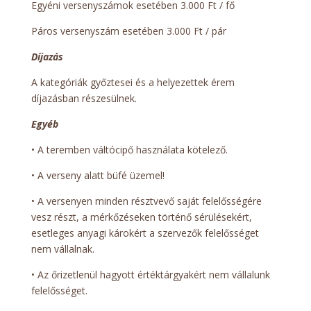
Egyéni versenyszámok esetében 3.000 Ft / fő
Páros versenyszám esetében 3.000 Ft / pár
Díjazás
A kategóriák győztesei és a helyezettek érem
díjazásban részesülnek.
Egyéb
• A teremben váltócipő használata kötelező.
• A verseny alatt büfé üzemel!
• A versenyen minden résztvevő saját felelősségére
vesz részt, a mérkőzéseken történő sérülésekért,
esetleges anyagi károkért a szervezők felelősséget
nem vállalnak.
• Az őrizetlenül hagyott értéktárgyakért nem vállalunk
felelősséget.