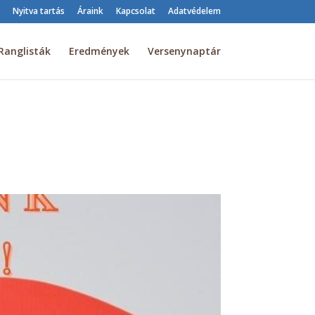
Nyitva tartás
Áraink
Kapcsolat
Adatvédelem
Ranglisták
Eredmények
Versenynaptár