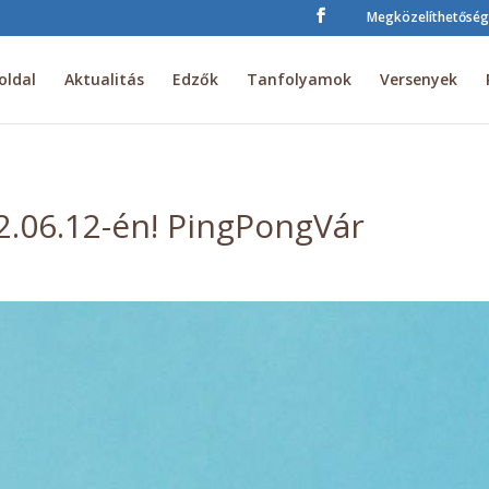
Megközelíthetőség
oldal
Aktualitás
Edzők
Tanfolyamok
Versenyek
2.06.12-én! PingPongVár