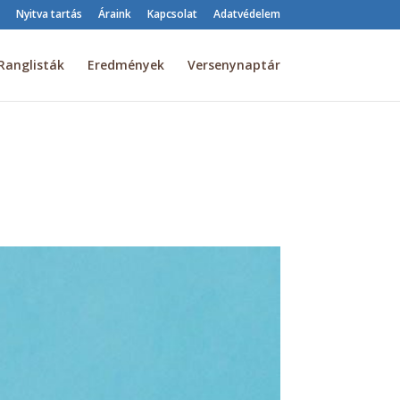
Nyitva tartás
Áraink
Kapcsolat
Adatvédelem
Ranglisták
Eredmények
Versenynaptár