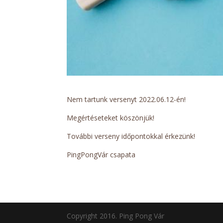
Nem tartunk versenyt 2022.06.12-én!
Megértéseteket köszönjük!
További verseny időpontokkal érkezünk!
PingPongVár csapata
Copyright 2016. Ping Pong Vár