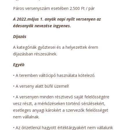
Páros versenyszám esetében 2.500 Ft / pár
A 2022.május 1. anyák napi nyílt versenyen az
édesanyák nevezése ingyenes.
Díjazás
A kategóriák győztesei és a helyezettek érem
díjazásban részesülnek.
Egyéb
• A teremben váltócipő használata kötelező.
• A verseny alatt büfé üzemel!
• A versenyen minden résztvevő saját felelősségére
vesz részt, a mérkőzéseken történő sérülésekért,
esetleges anyagi károkért a szervezők felelősséget
nem vállalnak.
• Az őrizetlenül hagyott értéktárgyakért nem vállalunk