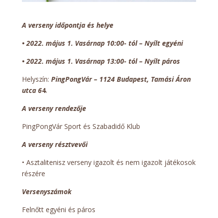
A verseny időpontja és helye
•
2022. május 1. Vasárnap 10:00- tól – Nyílt egyéni
•
2022.
május 1. Vasárnap
13:00- tól – Nyílt páros
Helyszín:
PingPongVár – 1124 Budapest, Tamási Áron
utca 6
4
.
A verseny rendezője
PingPongVár Sport és Szabadidő Klub
A verseny résztvevői
• Asztalitenisz verseny igazolt és nem igazolt játékosok
részére
Versenyszámok
Felnőtt egyéni és páros