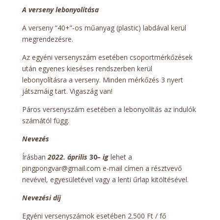
A verseny lebonyolítása
A verseny “40+”-os műanyag (plastic) labdával kerül
megrendezésre.
Az egyéni versenyszám esetében csoportmérkőzések
után egyenes kieséses rendszerben kerül
lebonyolításra a verseny. Minden mérkőzés 3 nyert
játszmáig tart. Vigaszág van!
Páros versenyszám esetében a lebonyolítás az indulók
számától függ.
Nevezés
Írásban
2022.
április
30
– ig
lehet a
pingpongvar@gmail.com e-mail címen a résztvevő
nevével, egyesületével vagy a lenti űrlap kitöltésével.
Nevezési díj
Egyéni versenyszámok esetében 2.500 Ft / fő