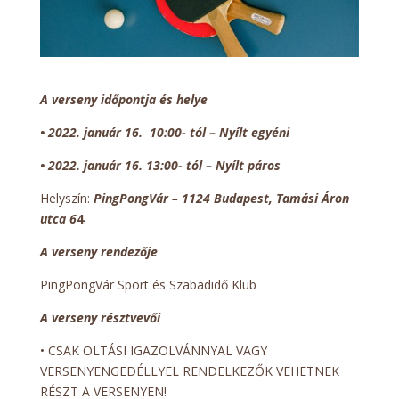
A verseny időpontja és helye
•
2022. január 16. 10:00- tól – Nyílt egyéni
•
2022. január 16
.
13:00- tól – Nyílt páros
Helyszín:
PingPongVár – 1124 Budapest, Tamási Áron
utca 6
4
.
A verseny rendezője
PingPongVár Sport és Szabadidő Klub
A verseny résztvevői
• CSAK OLTÁSI IGAZOLVÁNNYAL VAGY
VERSENYENGEDÉLLYEL RENDELKEZŐK VEHETNEK
RÉSZT A VERSENYEN!