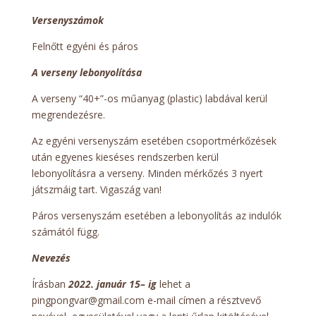
Versenyszámok
Felnőtt egyéni és páros
A verseny lebonyolítása
A verseny “40+”-os műanyag (plastic) labdával kerül
megrendezésre.
Az egyéni versenyszám esetében csoportmérkőzések
után egyenes kieséses rendszerben kerül
lebonyolításra a verseny. Minden mérkőzés 3 nyert
játszmáig tart. Vigaszág van!
Páros versenyszám esetében a lebonyolítás az indulók
számától függ.
Nevezés
Írásban
2022. január 15– ig
lehet a
pingpongvar@gmail.com e-mail címen a résztvevő