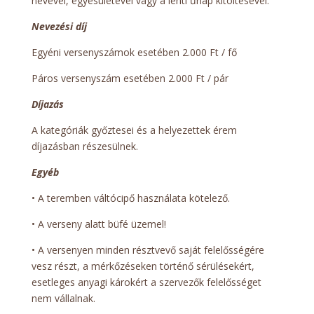
nevével, egyesületével vagy a lenti űrlap kitöltésével.
Nevezési díj
Egyéni versenyszámok esetében 2.000 Ft / fő
Páros versenyszám esetében 2.000 Ft / pár
Díjazás
A kategóriák győztesei és a helyezettek érem
díjazásban részesülnek.
Egyéb
• A teremben váltócipő használata kötelező.
• A verseny alatt büfé üzemel!
• A versenyen minden résztvevő saját felelősségére
vesz részt, a mérkőzéseken történő sérülésekért,
esetleges anyagi károkért a szervezők felelősséget
nem vállalnak.