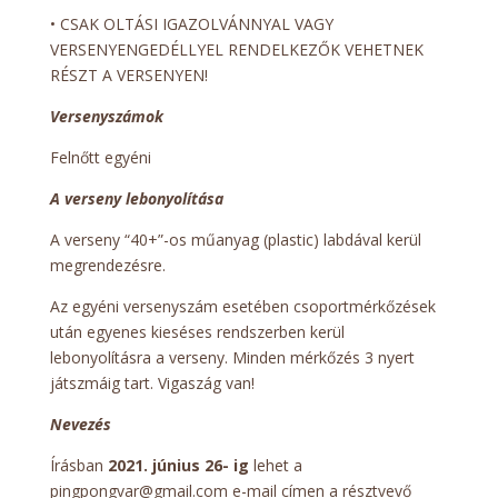
• CSAK OLTÁSI IGAZOLVÁNNYAL VAGY
VERSENYENGEDÉLLYEL RENDELKEZŐK VEHETNEK
RÉSZT A VERSENYEN!
Versenyszámok
Felnőtt egyéni
A verseny lebonyolítása
A verseny “40+”-os műanyag (plastic) labdával kerül
megrendezésre.
Az egyéni versenyszám esetében csoportmérkőzések
után egyenes kieséses rendszerben kerül
lebonyolításra a verseny. Minden mérkőzés 3 nyert
játszmáig tart. Vigaszág van!
Nevezés
Írásban
2021. június 26- ig
lehet a
pingpongvar@gmail.com e-mail címen a résztvevő