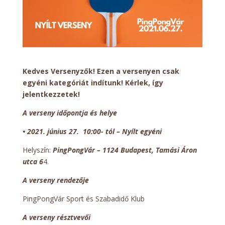
Kedves Versenyzők! Ezen a versenyen csak
egyéni kategóriát indítunk! Kérlek, így
jelentkezzetek!
A verseny időpontja és helye
•
2021. június 27. 10:00- tól – Nyílt egyéni
Helyszín:
PingPongVár – 1124 Budapest, Tamási Áron
utca 6
4.
A verseny rendezője
PingPongVár Sport és Szabadidő Klub
A verseny résztvevői