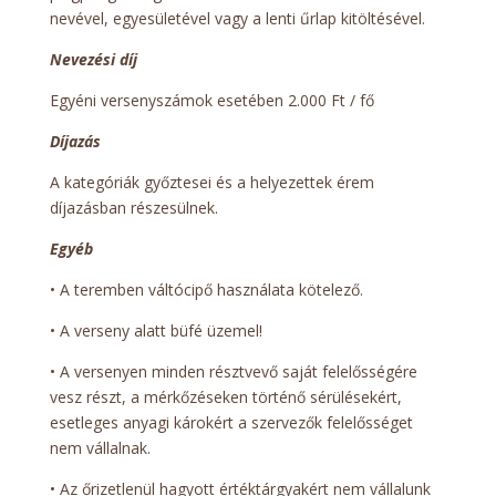
nevével, egyesületével vagy a lenti űrlap kitöltésével.
Nevezési díj
Egyéni versenyszámok esetében 2.000 Ft / fő
Díjazás
A kategóriák győztesei és a helyezettek érem
díjazásban részesülnek.
Egyéb
• A teremben váltócipő használata kötelező.
• A verseny alatt büfé üzemel!
• A versenyen minden résztvevő saját felelősségére
vesz részt, a mérkőzéseken történő sérülésekért,
esetleges anyagi károkért a szervezők felelősséget
nem vállalnak.
• Az őrizetlenül hagyott értéktárgyakért nem vállalunk