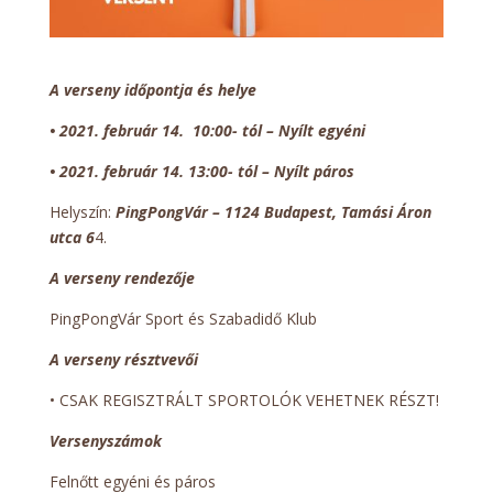
A verseny időpontja és helye
•
2021. február 14. 10:00- tól – Nyílt egyéni
•
2021. február 14.
13:00- tól – Nyílt páros
Helyszín:
PingPongVár – 1124 Budapest, Tamási Áron
utca 6
4.
A verseny rendezője
PingPongVár Sport és Szabadidő Klub
A verseny résztvevői
• CSAK REGISZTRÁLT SPORTOLÓK VEHETNEK RÉSZT!
Versenyszámok
Felnőtt egyéni és páros