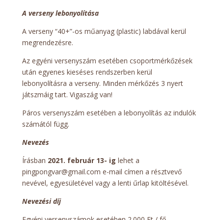
A verseny lebonyolítása
A verseny “40+”-os műanyag (plastic) labdával kerül
megrendezésre.
Az egyéni versenyszám esetében csoportmérkőzések
után egyenes kieséses rendszerben kerül
lebonyolításra a verseny. Minden mérkőzés 3 nyert
játszmáig tart. Vigaszág van!
Páros versenyszám esetében a lebonyolítás az indulók
számától függ.
Nevezés
Írásban
2021. február 13- ig
lehet a
pingpongvar@gmail.com e-mail címen a résztvevő
nevével, egyesületével vagy a lenti űrlap kitöltésével.
Nevezési díj
Egyéni versenyszámok esetében 2.000 Ft / fő