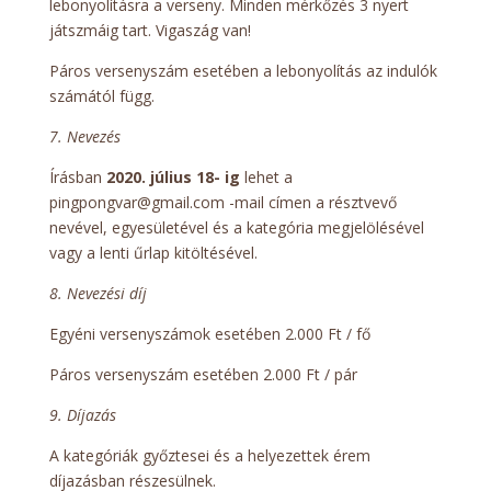
lebonyolításra a verseny. Minden mérkőzés 3 nyert
játszmáig tart. Vigaszág van!
Páros versenyszám esetében a lebonyolítás az indulók
számától függ.
7. Nevezés
Írásban
2020. július 18- ig
lehet a
pingpongvar@gmail.com -mail címen a résztvevő
nevével, egyesületével és a kategória megjelölésével
vagy a lenti űrlap kitöltésével.
8. Nevezési díj
Egyéni versenyszámok esetében 2.000 Ft / fő
Páros versenyszám esetében 2.000 Ft / pár
9. Díjazás
A kategóriák győztesei és a helyezettek érem
díjazásban részesülnek.