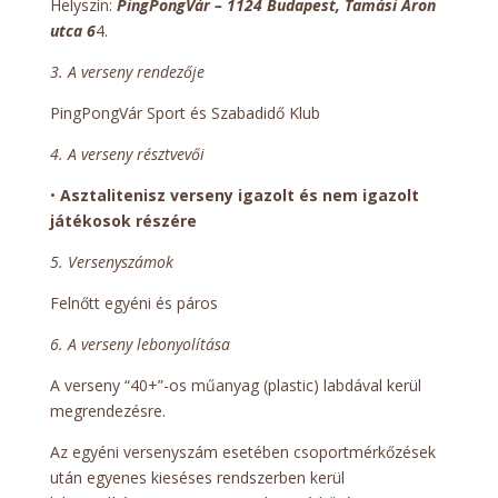
Helyszín:
PingPongVár – 1124 Budapest, Tamási Áron
utca 6
4.
3. A verseny rendezője
PingPongVár Sport és Szabadidő Klub
4. A verseny résztvevői
•
Asztalitenisz verseny igazolt és nem igazolt
játékosok részére
5. Versenyszámok
Felnőtt egyéni és páros
6. A verseny lebonyolítása
A verseny “40+”-os műanyag (plastic) labdával kerül
megrendezésre.
Az egyéni versenyszám esetében csoportmérkőzések
után egyenes kieséses rendszerben kerül