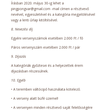
Írásban 2020. május 30-ig lehet a
pingpongvar@gmail.com -mail címen a résztvevő
nevével, egyesületével és a kategória megjelölésével
vagy a lenti űrlap kitöltésével.
8. Nevezési díj
Egyéni versenyszámok esetében 2.000 Ft / fő
Páros versenyszám esetében 2.000 Ft / pár
9. Díjazás
A kategóriák győztesei és a helyezettek érem
díjazásban részesülnek.
10. Egyéb
• A teremben váltócipő használata kötelező.
• A verseny alatt büfé üzemel!
• A versenyen minden résztvevő saját felelősségére