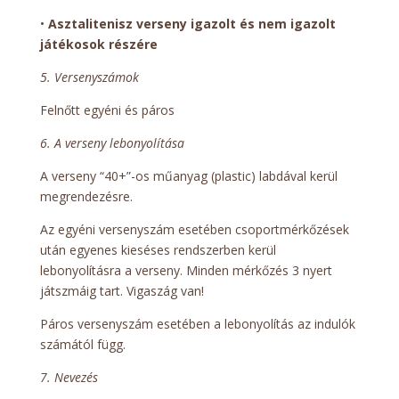
•
Asztalitenisz verseny igazolt és nem igazolt
játékosok részére
5. Versenyszámok
Felnőtt egyéni és páros
6. A verseny lebonyolítása
A verseny “40+”-os műanyag (plastic) labdával kerül
megrendezésre.
Az egyéni versenyszám esetében csoportmérkőzések
után egyenes kieséses rendszerben kerül
lebonyolításra a verseny. Minden mérkőzés 3 nyert
játszmáig tart. Vigaszág van!
Páros versenyszám esetében a lebonyolítás az indulók
számától függ.
7. Nevezés