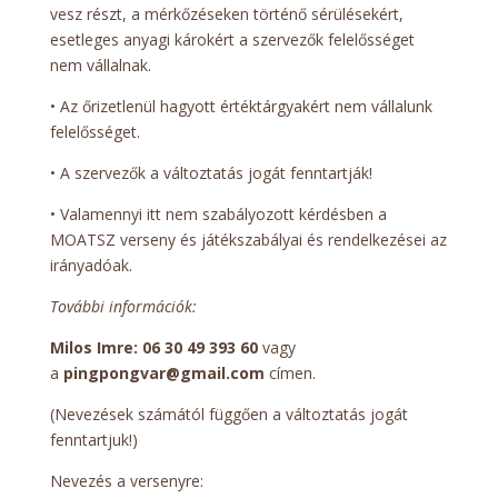
vesz részt, a mérkőzéseken történő sérülésekért,
esetleges anyagi károkért a szervezők felelősséget
nem vállalnak.
• Az őrizetlenül hagyott értéktárgyakért nem vállalunk
felelősséget.
• A szervezők a változtatás jogát fenntartják!
• Valamennyi itt nem szabályozott kérdésben a
MOATSZ verseny és játékszabályai és rendelkezései az
irányadóak.
További információk:
Milos Imre: 06 30 49 393 60
vagy
a
pingpongvar@gmail.com
címen.
(Nevezések számától függően a változtatás jogát
fenntartjuk!)
Nevezés a versenyre: