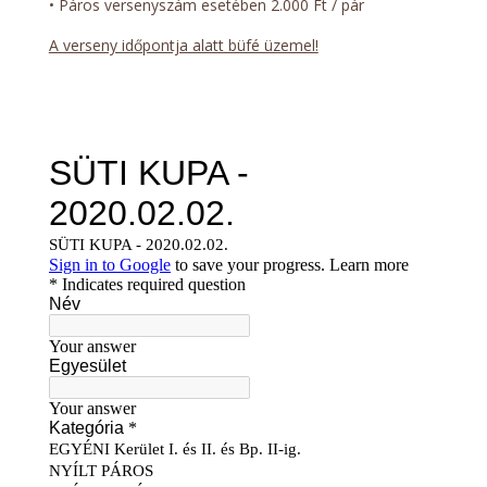
• Páros versenyszám esetében 2.000 Ft / pár
A verseny időpontja alatt büfé üzemel!