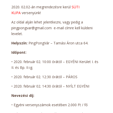
2020. 02.02-án megrendezésre kerül
SÜTI
KUPA
versenyünk!
Az oldal alján lehet jelentkezni, vagy pedig a
pingpongvar@gmail.com e-mail címre kell küldeni
levelet.
Helyszín:
PingPongVár – Tamási Áron utca 64.
Időpont:
• 2020. február 02. 10:00 órától – EGYÉNI Kerület I. és
II. és Bp. II-ig.
• 2020. február 02. 12:30 órától – PÁROS
• 2020. február 02. 14:30 órától – NYÍLT EGYÉNI
Nevezési díj:
• Egyéni versenyszámok esetében 2.000 Ft / fő