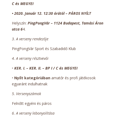
C és MEGYEI
• 2020. Január 12. 12:30 órától – PÁROS NYÍLT
Helyszín:
PingPongVár – 1124 Budapest, Tamási Áron
utca 6
4.
3. A verseny rendezője
PingPongVár Sport és Szabadidő Klub
4. A verseny résztvevői
•
KER. I. – KER. II. – BP I / C és MEGYEI
•
Nyílt kategóriában
amatőr és profi játékosok
egyaránt indulhatnak
5. Versenyszámok
Felnőtt egyéni és páros
6. A verseny lebonyolítása