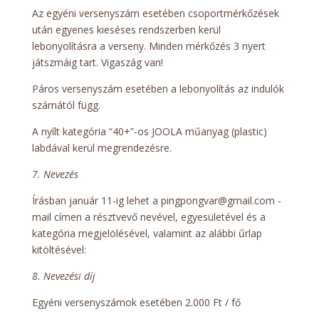
Az egyéni versenyszám esetében csoportmérkőzések
után egyenes kieséses rendszerben kerül
lebonyolításra a verseny. Minden mérkőzés 3 nyert
játszmáig tart. Vigaszág van!
Páros versenyszám esetében a lebonyolítás az indulók
számától függ.
A nyílt kategória “40+”-os JOOLA műanyag (plastic)
labdával kerül megrendezésre.
7. Nevezés
Írásban január 11-ig lehet a pingpongvar@gmail.com -
mail címen a résztvevő nevével, egyesületével és a
kategória megjelölésével, valamint az alábbi űrlap
kitöltésével:
8. Nevezési díj
Egyéni versenyszámok esetében 2.000 Ft / fő