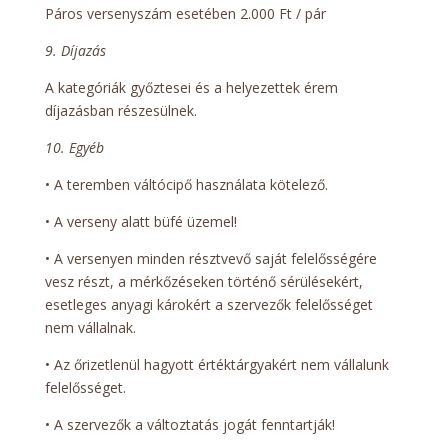
Páros versenyszám esetében 2.000 Ft / pár
9. Díjazás
A kategóriák győztesei és a helyezettek érem
díjazásban részesülnek.
10. Egyéb
• A teremben váltócipő használata kötelező.
• A verseny alatt büfé üzemel!
• A versenyen minden résztvevő saját felelősségére
vesz részt, a mérkőzéseken történő sérülésekért,
esetleges anyagi károkért a szervezők felelősséget
nem vállalnak.
• Az őrizetlenül hagyott értéktárgyakért nem vállalunk
felelősséget.
• A szervezők a változtatás jogát fenntartják!