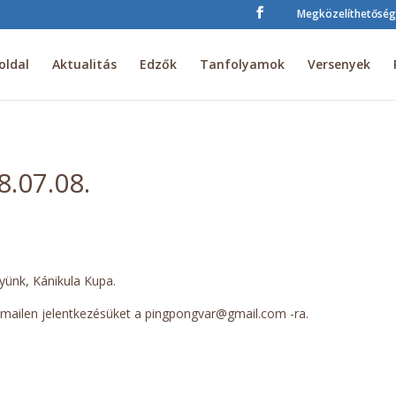
Megközelíthetőség
oldal
Aktualitás
Edzők
Tanfolyamok
Versenyek
.07.08.
yünk, Kánikula Kupa.
l e-mailen jelentkezésüket a pingpongvar@gmail.com -ra.