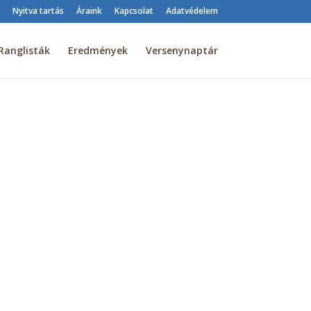
Nyitva tartás
Áraink
Kapcsolat
Adatvédelem
Ranglisták
Eredmények
Versenynaptár