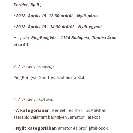
Kerület, Bp II.)
• 2018. Április 15. 12:30 órától – Nyílt páros
• 2018. Április 15.
.
14:30 órától – Nyílt egyéni
Helyszín:
PingPongVár – 1124 Budapest, Tamási Áron
utca 6
4.
3. A verseny rendezője
PingPongVár Sport és Szabadidő Klub
4. A verseny résztvevői
•
A kategóriában
, Kerületi, és Bp II. osztályban
szereplő valamint bármilyen „amatőr” játékos
•
Nyílt kategóriában
amatőr és profi játékosok