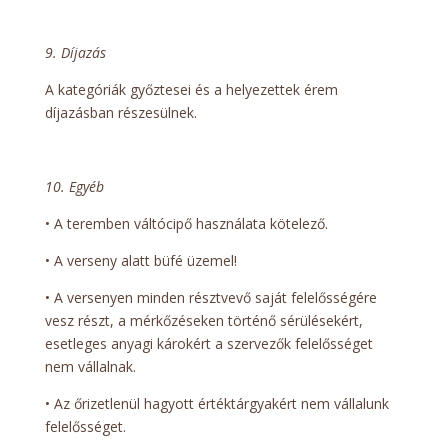
9. Díjazás
A kategóriák győztesei és a helyezettek érem
díjazásban részesülnek.
10. Egyéb
• A teremben váltócipő használata kötelező.
• A verseny alatt büfé üzemel!
• A versenyen minden résztvevő saját felelősségére
vesz részt, a mérkőzéseken történő sérülésekért,
esetleges anyagi károkért a szervezők felelősséget
nem vállalnak.
• Az őrizetlenül hagyott értéktárgyakért nem vállalunk
felelősséget.