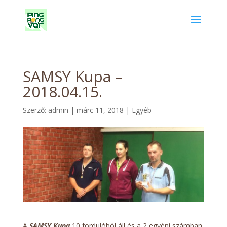
SAMSY Kupa –
2018.04.15.
Szerző:
admin
|
márc 11, 2018
|
Egyéb
A
SAMSY Kupa
10 fordulóból áll és a 2 egyéni számban