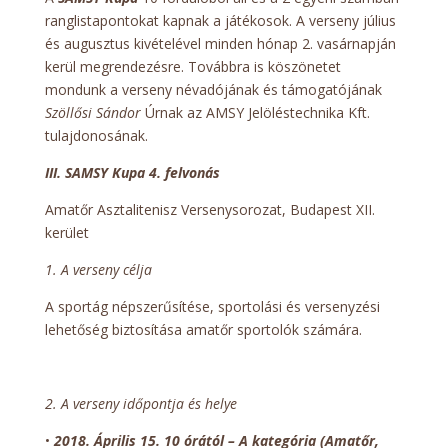
ranglistapontokat kapnak a játékosok. A verseny július
és augusztus kivételével minden hónap 2. vasárnapján
kerül megrendezésre. Továbbra is köszönetet
mondunk a verseny névadójának és támogatójának
Szöllősi Sándor
Úrnak az AMSY Jelöléstechnika Kft.
tulajdonosának.
III. SAMSY Kupa 4. felvonás
Amatőr Asztalitenisz Versenysorozat, Budapest XII.
kerület
1. A verseny célja
A sportág népszerűsítése, sportolási és versenyzési
lehetőség biztosítása amatőr sportolók számára.
2. A verseny időpontja és helye
•
2018. Április 15. 10 órától – A kategória (Amatőr,