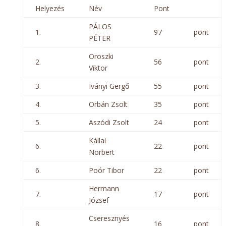
Helyezés
Név
Pont
PÁLOS
1.
97
pont
PÉTER
Oroszki
2.
56
pont
Viktor
3.
Iványi Gergő
55
pont
4.
Orbán Zsolt
35
pont
5.
Aszódi Zsolt
24
pont
Kállai
6.
22
pont
Norbert
6.
Poór Tibor
22
pont
Hermann
7.
17
pont
József
Cseresznyés
8.
16
pont