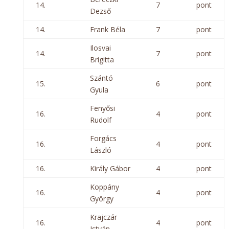
14.
7
pont
Dezső
14.
Frank Béla
7
pont
Ilosvai
14.
7
pont
Brigitta
Szántó
15.
6
pont
Gyula
Fenyősi
16.
4
pont
Rudolf
Forgács
16.
4
pont
László
16.
Király Gábor
4
pont
Koppány
16.
4
pont
György
Krajczár
16.
4
pont
István