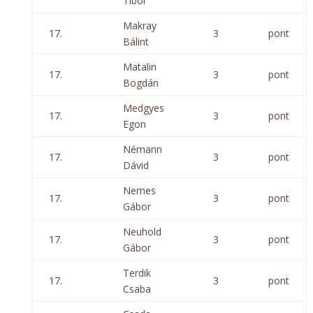
Tibor
Makray
17.
3
pont
Bálint
Matalin
17.
3
pont
Bogdán
Medgyes
17.
3
pont
Egon
Némann
17.
3
pont
Dávid
Nemes
17.
3
pont
Gábor
Neuhold
17.
3
pont
Gábor
Terdik
17.
3
pont
Csaba