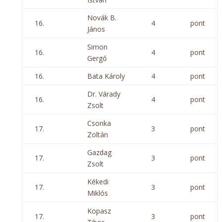
Novák B.
16.
4
pont
János
Simon
16.
4
pont
Gergő
16.
Bata Károly
4
pont
Dr. Várady
16.
4
pont
Zsolt
Csonka
17.
3
pont
Zoltán
Gazdag
17.
3
pont
Zsolt
Kékedi
17.
3
pont
Miklós
Kopasz
17.
3
pont