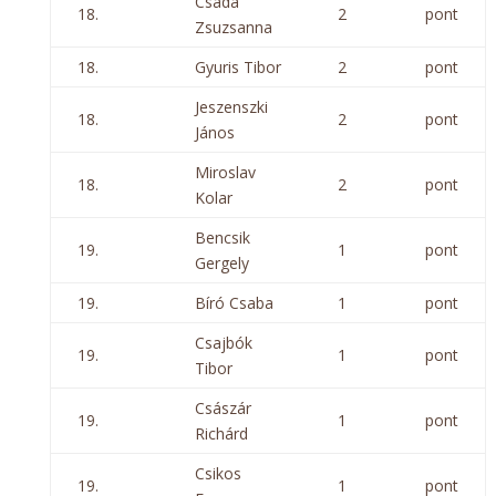
Csada
18.
2
pont
Zsuzsanna
18.
Gyuris Tibor
2
pont
Jeszenszki
18.
2
pont
János
Miroslav
18.
2
pont
Kolar
Bencsik
19.
1
pont
Gergely
19.
Bíró Csaba
1
pont
Csajbók
19.
1
pont
Tibor
Császár
19.
1
pont
Richárd
Csikos
19.
1
pont