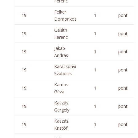
Ferenc
Felker
19.
1
pont
Domonkos
Galáth
19.
1
pont
Ferenc
Jakab
19.
1
pont
András
Karácsonyi
19.
1
pont
Szabolcs
Kardos
19.
1
pont
Géza
Kaszás
19.
1
pont
Gergely
Kaszás
19.
1
pont
Kristóf