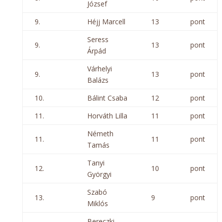
József
9.
Héjj Marcell
13
pont
Seress
9.
13
pont
Árpád
Várhelyi
9.
13
pont
Balázs
10.
Bálint Csaba
12
pont
11.
Horváth Lilla
11
pont
Németh
11.
11
pont
Tamás
Tanyi
12.
10
pont
Györgyi
Szabó
13.
9
pont
Miklós
Bereczki